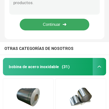
304 316 204 barra redonda de acero inoxidable 310 410 430 laminados en caliente
barra redonda de acero inoxidable del astm
Placa de chapa de acero inoxidable
barra de acero inoxidable 304 de 10m m 20m m 25m m
1,4125 AISI SS alrededor de la barra
banda de acero inoxidable
Placa inoxidable en frío 202 de la hoja de acero 201 SS304 316L 430
Perfiles de acero inoxidables
OTRAS CATEGORÍAS DE NOSOTROS
Tubo sin costura de acero inoxidable
bobina de acero inoxidable
(31)
tubo soldado con autógena de acero inoxidable
Tubería de acero inoxidable a dos caras
tubo de acero de la precisión