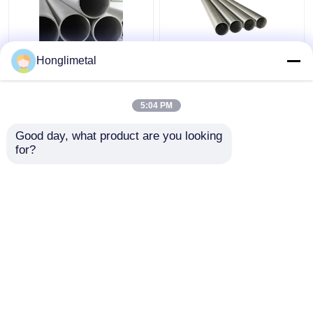
Honglimetal
AISI Tubo redondo de
Tubo de acero
acero inoxidable
inoxidable pulido
brillante superficial
5:04 PM
304 de Inox 316L
Mejor precio
Mejor precio
Good day, what product are you looking 
for?
Contacto
Contacto
Vea más
Inicio
Mapa del Sitio
Contactar Ahora
Desktop Site
Mapa del Sitio
Privacy Policy