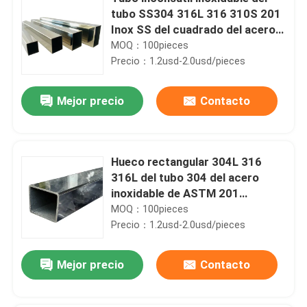
tubo SS304 316L 316 310S 201
Inox SS del cuadrado del acero
de ASTM A270 A554
MOQ：100pieces
Precio：1.2usd-2.0usd/pieces
Mejor precio
Contacto
Hueco rectangular 304L 316
316L del tubo 304 del acero
inoxidable de ASTM 201
inconsútil
MOQ：100pieces
Precio：1.2usd-2.0usd/pieces
Mejor precio
Contacto