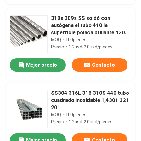
310s 309s SS soldó con
autógena el tubo 410 la
superficie polaca brillante 430
441 443
MOQ：100pieces
Precio：1.2usd-2.0usd/pieces
Mejor precio
Contacto
SS304 316L 316 310S 440 tubo
Hogar
cuadrado inoxidable 1,4301 321
201
MOQ：100pieces
Productos
Precio：1.2usd-2.0usd/pieces
Vídeos
Mejor precio
Contacto