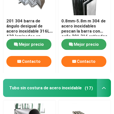
201 304 barra de
0.8mm-5.8m m 304 de
ángulo desigual de
acero inoxidables
acero inoxidable 316L
pescan la barra con
430 laminados en
caña 201 316 retirados
caliente de la barra de
a frío
Mejor precio
Mejor precio
ángulo
Contacto
Contacto
Tubo sin costura de acero inoxidable
(17)