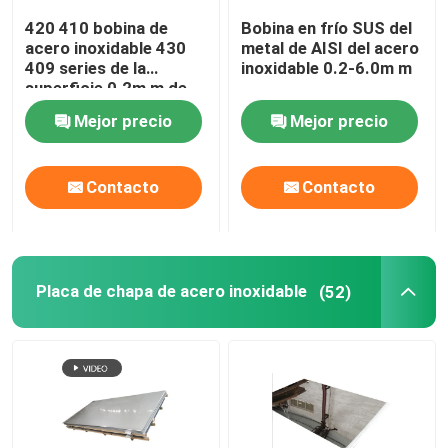
420 410 bobina de
Bobina en frío SUS del
SS Barra redonda
acero inoxidable 430
metal de AISI del acero
409 series de la
inoxidable 0.2-6.0m m
superficie 0.2m m de
los VAGOS
Mejor precio
Mejor precio
Contacto
Contacto
Placa de chapa de acero inoxidable
(52)