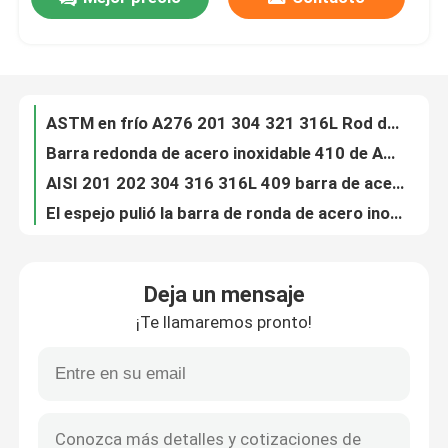
Barra redonda de acero inoxidable retirada a frío 316 316L sólidos brillantes 317 317L
ASTM en frío A276 201 304 321 316L Rod de acero inoxidable
Sobre nosotros
Barra redonda de acero inoxidable 410 de ASTM 409 420 430 431 420f 430f 444
AISI 201 202 304 316 316L 409 barra de acero inoxidable 430
El espejo pulió la barra de ronda de acero inoxidable 316 superficiales 201 304 316 316L 410 304L
Viaje de la fábrica
Barra redonda de acero inoxidable pulida AISI 201 304 1 pulgada 0.1-500m m
ASTM 201 304 310 321 904L A276 310S alrededor de 316 Rod de acero inoxidable
Control de calidad
Barra cuadrada de acero inoxidable brillante ASTM AISI JIS 201 202 304 316L 310S 410 430
Barra redonda de acero inoxidable 301 de AISI 303 304 310 316 321 409 430
Éntrenos en contacto con
304L 201 barra brillante de acero inoxidable plana de acero inoxidable del cuadrado redondo 316L 409 410 de la barra redonda 309S 310
Deja un mensaje
Barra redonda brillante de acero inoxidable 316 de ASTM AISI 304 para la construcción
Noticias
¡Te llamaremos pronto!
201 316 410 420 2205 barra redonda inoxidable los 2m laminados en caliente de 316L 310S 304 los 5m los 6m
430 No.1 304 barra redonda de acero inoxidable 201 304 316 316L laminados en caliente
Casos
2 pulgadas barra de acero inoxidable pulida 1 pulgada Rod Cold Drawn 304 316h 316ti
Barra redonda 10m m inoxidable retirada a frío 18m m 20m m 201 316 28m m 304
bobina de acero inoxidable